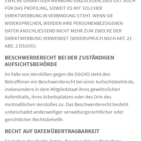
ZWECKE DERARTIGER WERBUNG EINZULEGEN; DIES GILT AUCH
FÜR DAS PROFILING, SOWEIT ES MIT SOLCHER
DIREKTWERBUNG IN VERBINDUNG STEHT. WENN SIE
WIDERSPRECHEN, WERDEN IHRE PERSONENBEZOGENEN
DATEN ANSCHLIESSEND NICHT MEHR ZUM ZWECKE DER
DIREKTWERBUNG VERWENDET (WIDERSPRUCH NACH ART. 21
ABS. 2 DSGVO).
BESCHWERDE­RECHT BEI DER ZUSTÄNDIGEN
AUFSICHTS­BEHÖRDE
Im Falle von Verstößen gegen die DSGVO steht den
Betroffenen ein Beschwerderecht bei einer Aufsichtsbehörde,
insbesondere in dem Mitgliedstaat ihres gewöhnlichen
Aufenthalts, ihres Arbeitsplatzes oder des Orts des
mutmaßlichen Verstoßes zu. Das Beschwerderecht besteht
unbeschadet anderweitiger verwaltungsrechtlicher oder
gerichtlicher Rechtsbehelfe.
RECHT AUF DATEN­ÜBERTRAG­BARKEIT
Sie haben das Recht, Daten, die wir auf Grundlage Ihrer