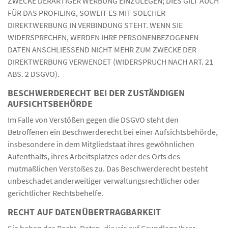
ZWECKE DERARTIGER WERBUNG EINZULEGEN; DIES GILT AUCH
FÜR DAS PROFILING, SOWEIT ES MIT SOLCHER
DIREKTWERBUNG IN VERBINDUNG STEHT. WENN SIE
WIDERSPRECHEN, WERDEN IHRE PERSONENBEZOGENEN
DATEN ANSCHLIESSEND NICHT MEHR ZUM ZWECKE DER
DIREKTWERBUNG VERWENDET (WIDERSPRUCH NACH ART. 21
ABS. 2 DSGVO).
BESCHWERDE­RECHT BEI DER ZUSTÄNDIGEN
AUFSICHTS­BEHÖRDE
Im Falle von Verstößen gegen die DSGVO steht den
Betroffenen ein Beschwerderecht bei einer Aufsichtsbehörde,
insbesondere in dem Mitgliedstaat ihres gewöhnlichen
Aufenthalts, ihres Arbeitsplatzes oder des Orts des
mutmaßlichen Verstoßes zu. Das Beschwerderecht besteht
unbeschadet anderweitiger verwaltungsrechtlicher oder
gerichtlicher Rechtsbehelfe.
RECHT AUF DATEN­ÜBERTRAG­BARKEIT
Sie haben das Recht, Daten, die wir auf Grundlage Ihrer